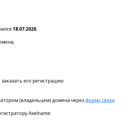
чился
18.07.2026
.
омена,
 заказать его регистрацию
ратором (владельцем) домена через
форму связи
.
гистратору Axelname: