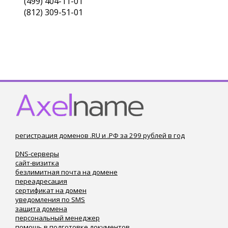
(499) 404-11-01
(812) 309-51-01
регистрация доменов .RU и .РФ за 299 рублей в год
DNS-серверы
сайт-визитка
безлимитная почта на домене
переадресация
сертификат на домен
уведомления по SMS
защита домена
персональный менеджер
помощь в подготовке документов