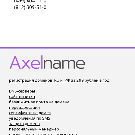
(499) 404-11-01
(812) 309-51-01
регистрация доменов .RU и .РФ за 299 рублей в год
DNS-серверы
сайт-визитка
безлимитная почта на домене
переадресация
сертификат на домен
уведомления по SMS
защита домена
персональный менеджер
помощь в подготовке документов