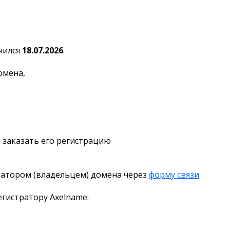
чился
18.07.2026
.
омена,
 заказать его регистрацию
ратором (владельцем) домена через
форму связи
.
гистратору Axelname: