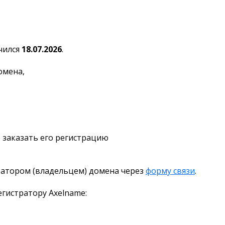
чился
18.07.2026
.
омена,
 заказать его регистрацию
ратором (владельцем) домена через
форму связи
.
гистратору Axelname: