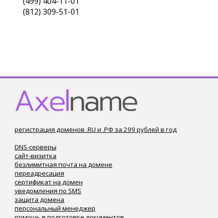
(499) 404-11-01
(812) 309-51-01
регистрация доменов .RU и .РФ за 299 рублей в год
DNS-серверы
сайт-визитка
безлимитная почта на домене
переадресация
сертификат на домен
уведомления по SMS
защита домена
персональный менеджер
помощь в подготовке документов