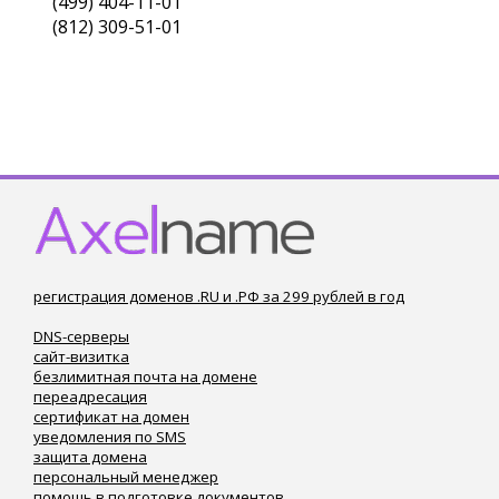
(499) 404-11-01
(812) 309-51-01
регистрация доменов .RU и .РФ за 299 рублей в год
DNS-серверы
сайт-визитка
безлимитная почта на домене
переадресация
сертификат на домен
уведомления по SMS
защита домена
персональный менеджер
помощь в подготовке документов