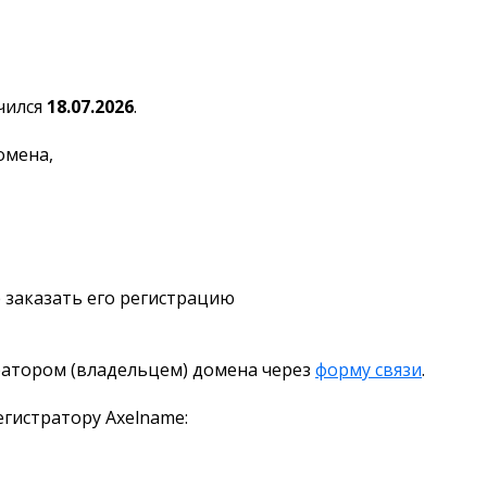
чился
18.07.2026
.
омена,
 заказать его регистрацию
ратором (владельцем) домена через
форму связи
.
гистратору Axelname: